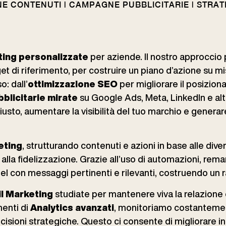
NE CONTENUTI | CAMPAGNE PUBBLICITARIE | STRAT
ting personalizzate
per aziende. Il nostro approccio 
get di riferimento, per costruire un piano d’azione su mis
o: dall’
ottimizzazione SEO
per migliorare il posiziona
licitarie mirate
su Google Ads, Meta, LinkedIn e al
usto, aumentare la visibilità del tuo marchio e generare r
eting
, strutturando contenuti e azioni in base alle dive
 alla fidelizzazione. Grazie all’uso di automazioni, rem
nnel con messaggi pertinenti e rilevanti, costruendo un 
l Marketing
studiate per mantenere viva la relazione c
menti di
Analytics avanzati
, monitoriamo costantemen
isioni strategiche. Questo ci consente di migliorare i